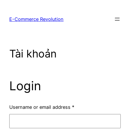
Chuyển
đến
E-Commerce Revolution
phần
nội
dung
Tài khoản
Login
Username or email address
*